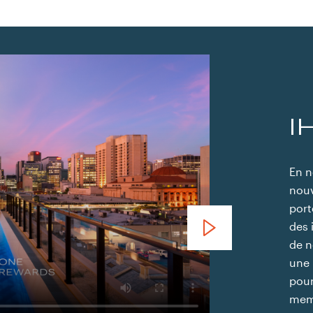
I
En n
nouv
port
des 
de n
une 
Holiday Inn Bucarest T
pour
memb