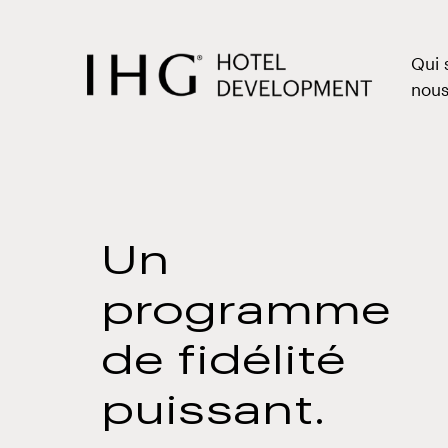
ACCÉDER
AU
Qui
CONTENU
nou
PRINCIPAL
CONTENU
PRINCIPAL
Un
programme
de fidélité
puissant.