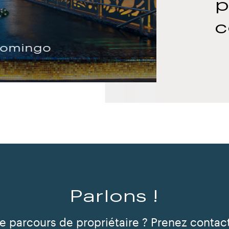
p
c
Domingo
Next
Previous
slide
slide
Parlons !
re parcours de propriétaire ? Prenez contac