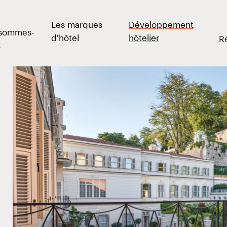
InterContinental Ras A
Spa
Les marques
Développement
 sommes-
d'hôtel
hôtelier
R
s
Ouvrir le menu des liens
Ouvrir le menu des liens