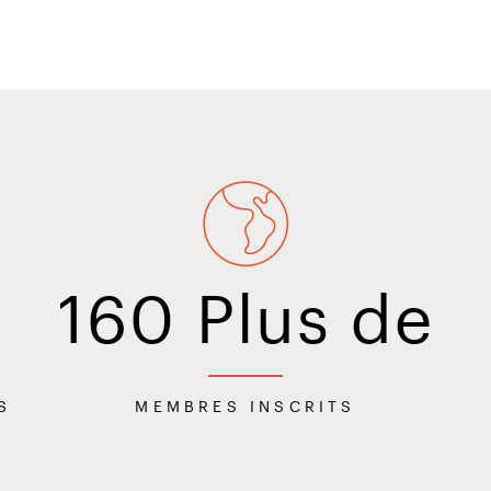
Holiday Inn Express Sp
Zion Natl Pk
160
Plus de
S
MEMBRES INSCRITS