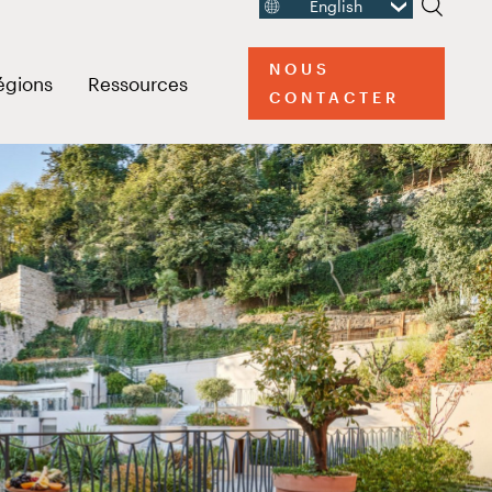
l Khaimah Resort and
English
Recherc
NOUS
Ouvrir le menu des liens
Ouvrir le menu des liens
égions
Ressources
CONTACTER