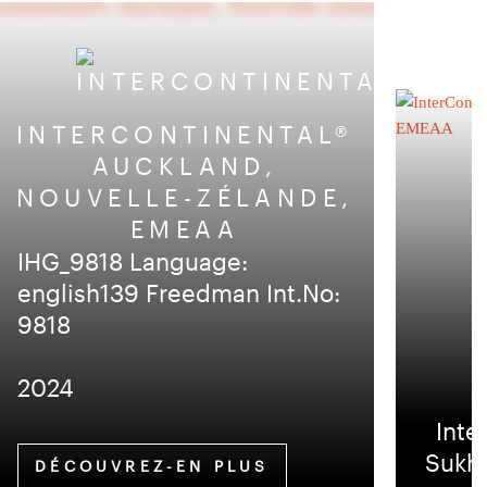
INTERCONTINENTAL®
AUCKLAND,
NOUVELLE-ZÉLANDE,
EMEAA
IHG_9818 Language:
english139 Freedman Int.No:
9818
2024
Inte
Sukhu
DÉCOUVREZ-EN PLUS