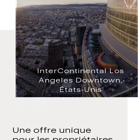
InterContinental Los
Angeles Downtown,
États-Unis
Next
Previous
slide
slide
Une offre unique
pour les propriétaires