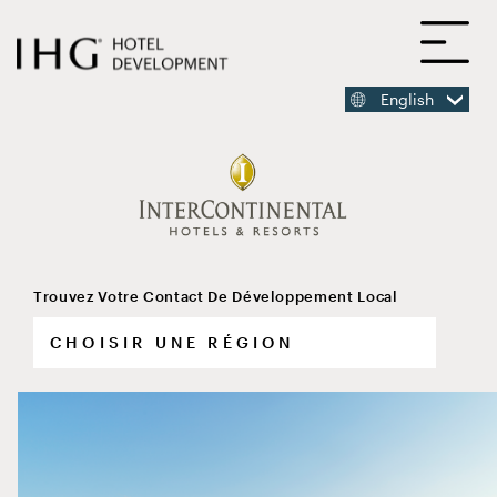
ACCÉDER
Ou
AU
CONTENU
PRINCIPAL
English
CONTENU
PRINCIPAL
Trouvez Votre Contact De Développement Local
InterContinental Indianapolis,
choose
Indiana
your
region