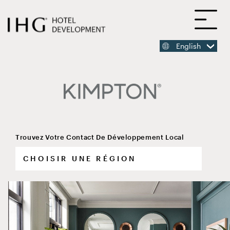
ACCÉDER
Ou
AU
CONTENU
PRINCIPAL
English
CONTENU
PRINCIPAL
Trouvez Votre Contact De Développement Local
choose
Kimpton Mas Olas Resort & Spa
your
region