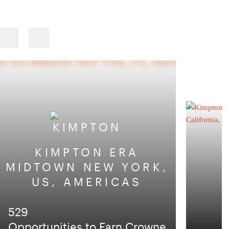
Previous
Next
slide
slide
KIMPTON ERA
MIDTOWN NEW YORK,
US, AMERICAS
529
Opportunities to Earn Crowne