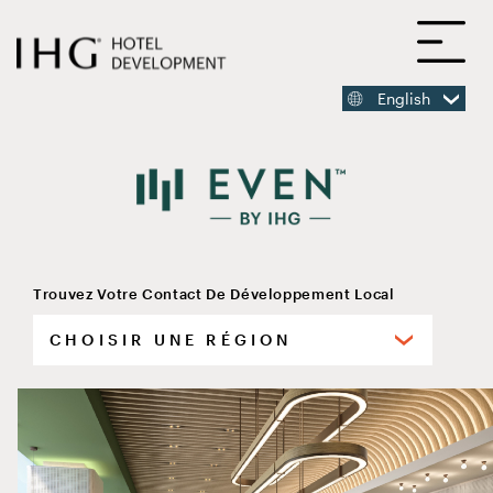
Domaine
ACCÉDER
Ou
AU
CONTENU
PRINCIPAL
English
CONTENU
PRINCIPAL
Trouvez Votre Contact De Développement Local
choose
your
EVEN Hotel Chongli
region