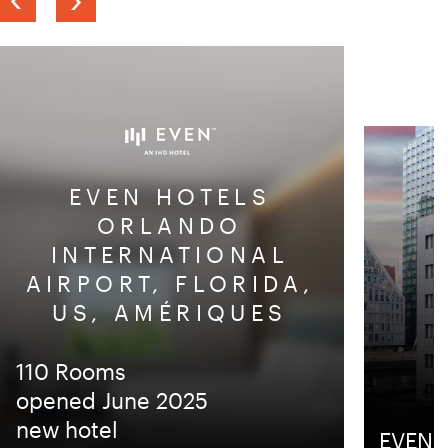
slide
slide
EVEN HOTELS
ORLANDO
INTERNATIONAL
AIRPORT, FLORIDA,
US, AMÉRIQUES
110 Rooms
opened June 2025
new hotel
EVEN H