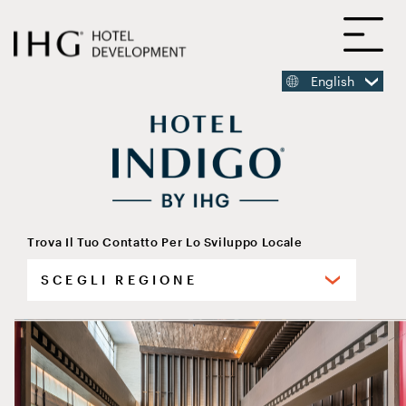
PASSA
A
AL
CONTENUTO
PRINCIPALE
English
CONTENUTO
PRINCIPALE
Trova Il Tuo Contatto Per Lo Sviluppo Locale
seleziona
Hotel Indigo Guanajuato
le
tue
regioni