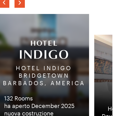
Previous
Next
slide
slide
HOTEL INDIGO
BRIDGETOWN
BARBADOS, AMERICA
132 Rooms
ha aperto December 2025
Hot
nuova costruzione