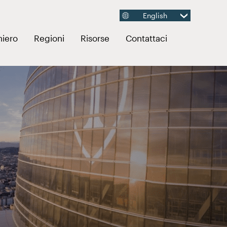
English
enti
Apri menu collegamenti
Apri menu collegamenti
Apri menu collegamenti
hiero
Regioni
Risorse
Contattaci