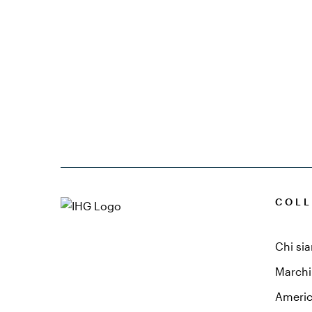
COLL
Chi si
Marchi 
Ameri