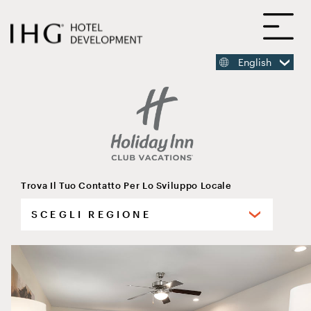
PASSA
A
AL
CONTENUTO
PRINCIPALE
English
CONTENUTO
PRINCIPALE
Trova Il Tuo Contatto Per Lo Sviluppo Locale
seleziona
Holiday Inn Club Vacations
le
tue
regioni